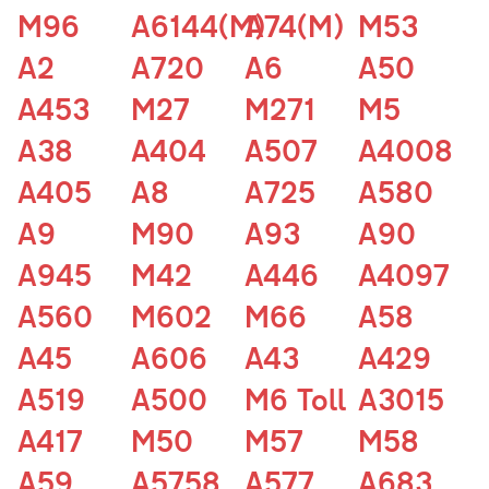
M96
A6144(M)
A74(M)
M53
A2
A720
A6
A50
A453
M27
M271
M5
A38
A404
A507
A4008
A405
A8
A725
A580
A9
M90
A93
A90
A945
M42
A446
A4097
A560
M602
M66
A58
A45
A606
A43
A429
A519
A500
M6 Toll
A3015
A417
M50
M57
M58
A59
A5758
A577
A683