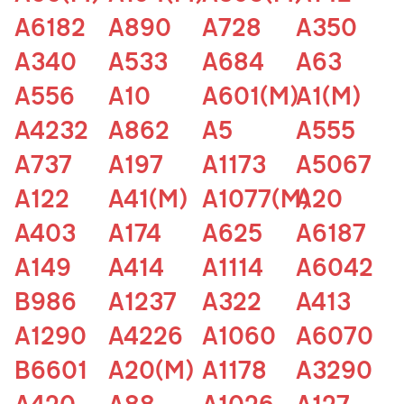
A6182
A890
A728
A350
A340
A533
A684
A63
A556
A10
A601(M)
A1(M)
A4232
A862
A5
A555
A737
A197
A1173
A5067
A122
A41(M)
A1077(M)
A20
A403
A174
A625
A6187
A149
A414
A1114
A6042
B986
A1237
A322
A413
A1290
A4226
A1060
A6070
B6601
A20(M)
A1178
A3290
A420
A88
A1026
A127