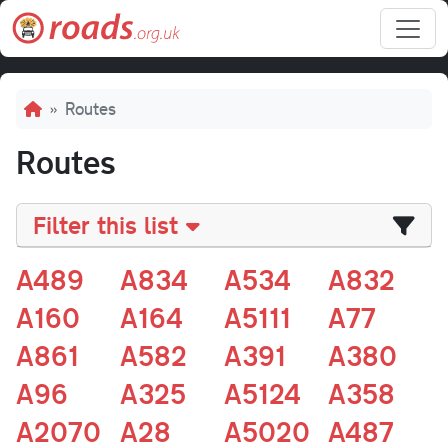
Skip to main content
Breadcrumb
Routes
Routes
Filter this list
A489
A834
A534
A832
A160
A164
A5111
A77
A861
A582
A391
A380
A96
A325
A5124
A358
A2070
A28
A5020
A487