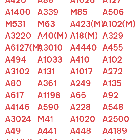
A1400
A339
M85
A506
M531
M63
A423(M)
A102(M)
A3220
A40(M)
A18(M)
A329
A6127(M)
A3010
A4440
A455
A494
A1033
A410
A102
A3102
A131
A1017
A272
A80
A361
A249
A135
A617
A1198
A66
A92
A4146
A590
A228
A548
A3024
M41
A1020
A2500
A49
A441
A448
A4189