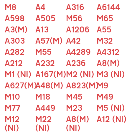
M8
A4
A316
A6144
A598
A505
M56
M65
A3(M)
A13
A1206
A55
A303
A57(M)
A42
M32
A282
M55
A4289
A4312
A212
A232
A236
A8(M)
M1 (NI)
A167(M)
M2 (NI)
M3 (NI)
A627(M)
A48(M)
A823(M)
M9
M10
M18
M45
M49
M77
A449
M23
M5 (NI)
M12
M22
A8(M)
A12 (NI)
(NI)
(NI)
(NI)