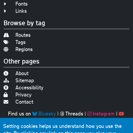
Fonts
Links
Browse by tag
Routes
Tags
Regions
Other pages
About
Sitemap
Accessibility
Privacy
Contact
Find us on
Bluesky
|
Threads
|
Instagram
|
Youtube
Setting cookies helps us understand how you use the
Original text, photographs and graphics © 2001-2025